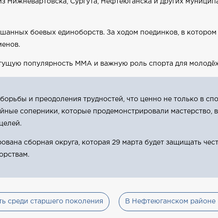
з Нижневартовска, Сургута, Нефтеюганска и других муниципа
шанных боевых единоборств. За ходом поединков, в котором 
енов.
стущую популярность ММА и важную роль спорта для молодё
орьбы и преодоления трудностей, что ценно не только в спо
ные соперники, которые продемонстрировали мастерство, в
целей.
ована сборная округа, которая 29 марта будет защищать че
орствам.
ь среди старшего поколения
В Нефтеюганском районе