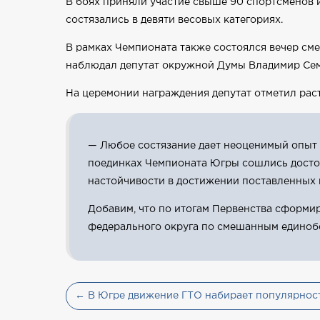
В боях приняли участие свыше 90 спортсменов и
состязались в девяти весовых категориях.
В рамках Чемпионата также состоялся вечер сме
наблюдал депутат окружной Думы Владимир Сем
На церемонии награждения депутат отметил ра
— Любое состязание дает неоценимый опыт б
поединках Чемпионата Югры сошлись достой
настойчивости в достижении поставленных 
Добавим, что по итогам Первенства сформир
федерального округа по смешанным единоб
← В Югре движение ГТО набирает популярност