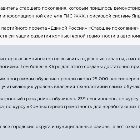
ставитель старшего поколения, которым пришлось демонстри
ой информационной системе ГИС ЖКХ, поисковой системе Янд
 партийного проекта «Единой России» «Старшее поколение»
ксте ситуации развития компьютерной грамотности в автоном
пьютерных чемпионатов не выявить отдельные таланты, а мот
гиями. Тем более в Югре для этого созданы достаточно при
им программам обучение прошли около 25 000 пенсионеров. 
 учитывающих уровень владения технологиями самих обуча
лектронный гражданин» обучилось 239 пенсионеров, по курс
ра, по курсу «Компьютерная грамотность для неработающих 
все городские округа и муниципальные районы, а вот охват