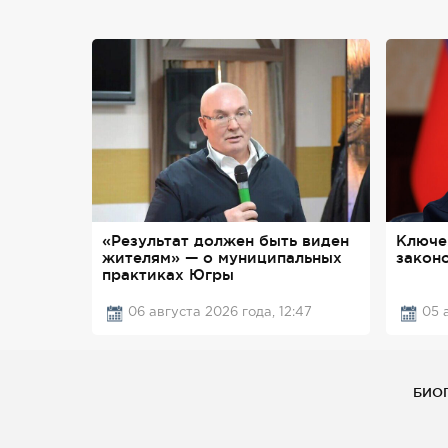
«Результат должен быть виден
Ключе
жителям» — о муниципальных
законо
практиках Югры
06 августа 2026 года, 12:47
05 
БИО