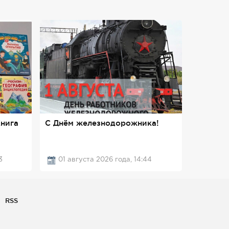
нига
С Днём железнодорожника!
3
01 августа 2026 года, 14:44
RSS