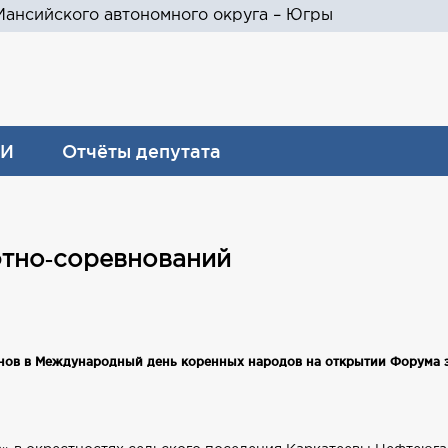
ансийского автономного округа – Югры
И
Отчёты депутата
этно‑соревнований
нов в Международный день коренных народов на открытии Форума э