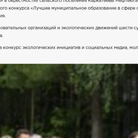
» в окрестностях сельского поселения Каркатеевы Нефтеюган
ого конкурса «Лучшее муниципальное образование в сфере
ия.
зовательных организаций и экологических движений шести с
а.
а конкурс экологических инициатив и социальных медиа, м