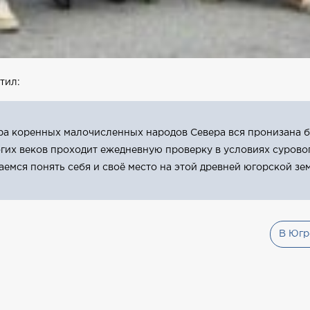
тил:
ура коренных малочисленных народов Севера вся пронизана
гих веков проходит ежедневную проверку в условиях суровог
емся понять себя и своё место на этой древней югорской зем
В Югр