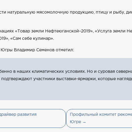
сти натуральную мясомолочную продукцию, птицу и рыбу, д
нациях «Товар земли Нефтеюганской–2019», «Услуга земли Н
19», «Сам себе кулинар».
ы Югры Владимир Семенов отметил:
собенно в наших климатических условиях. Но и суровая севе
и подтверждают участники выставки-ярмарки, которые нагля
драйвер развития
Профильный комитет рекоме
Югре →