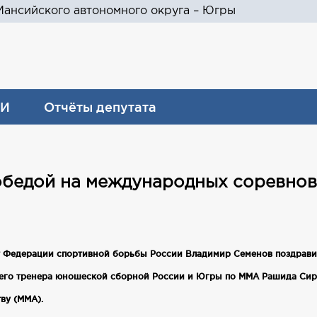
ансийского автономного округа – Югры
И
Отчёты депутата
обедой на международных соревно
т Федерации спортивной борьбы России Владимир Семенов поздрав
ршего тренера юношеской сборной России и Югры по ММА Рашида Сир
ву (MMA).