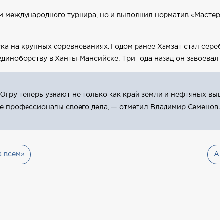
м международного турнира, но и выполнил норматив «Мастер
а на крупных соревнованиях. Годом ранее Хамзат стал серебр
диноборству в Ханты‑Мансийске. Три года назад он завоевал
Югру теперь узнают не только как край земли и нефтяных вы
е профессионалы своего дела, — отметил Владимир Семенов.
а всем»
А