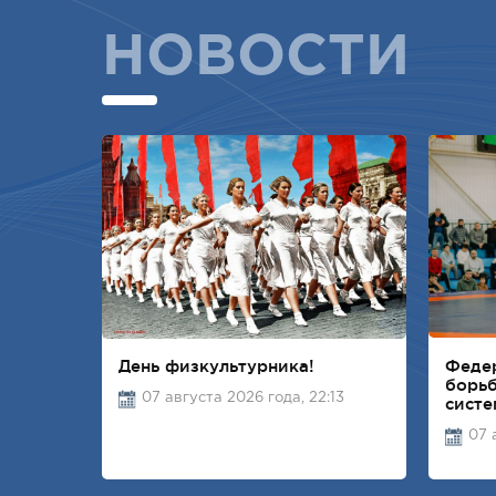
НОВОСТИ
День физкультурника!
Феде
борьб
07 августа 2026 года, 22:13
сист
07 