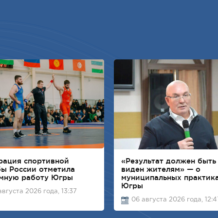
рация спортивной
«Результат должен быть
ы России отметила
виден жителям» — о
емную работу Югры
муниципальных практик
Югры
августа 2026 года, 13:37
06 августа 2026 года, 12:4