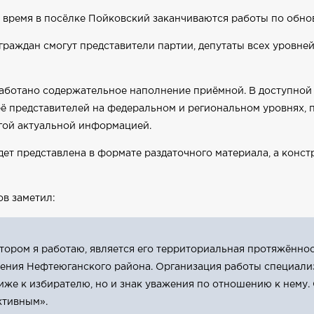
е время в посёлке Пойковский заканчиваются работы по обн
раждан смогут представители партии, депутаты всех уровней
аботано содержательное наполнение приёмной. В доступной
 её представителей на федеральном и региональном уровнях,
угой актуальной информацией.
ет представлена в формате раздаточного материала, а конс
в заметил:
тором я работаю, является его территориальная протяжённост
ления Нефтеюганского района. Организация работы специал
иже к избирателю, но и знак уважения по отношению к нему
ктивным».