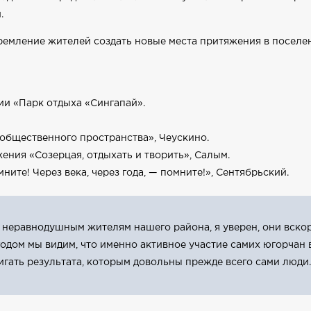
.
ремление жителей создать новые места притяжения в поселе
и «Парк отдыха «Сингапай».
общественного пространства», Чеускино.
ения «Созерцая, отдыхать и творить», Салым.
ите! Через века, через года, — помните!», Сентябрьский.
 неравнодушным жителям нашего района, я уверен, они вскор
годом мы видим, что именно активное участие самих югорчан
игать результата, которым довольны прежде всего сами люди.