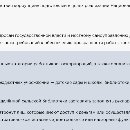
йствия коррупции» подготовлен в целях реализации Национа
вопросам государственной власти и местному самоуправлени
 части требований к обеспечению прозрачности работы гос
ные категории работников госкорпораций, а также организа
 бюджетных учреждений — детские сады и школы, библиотеки,
отдалённой сельской библиотеки заставлять заполнять деклар
ронут лиц, которые имеют доступ к деньгам или осуществляю
стративно-хозяйственные, контрольные или надзорные функ