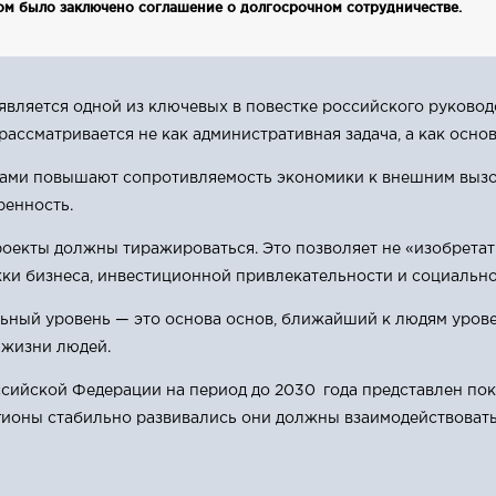
м было заключено соглашение о долгосрочном сотрудничестве.
вляется одной из ключевых в повестке российского руковод
ассматривается не как административная задача, а как осно
нами повышают сопротивляемость экономики к внешним вызо
ренность.
екты должны тиражироваться. Это позволяет не «изобретать
и бизнеса, инвестиционной привлекательности и социальн
льный уровень — это основа основ, ближайший к людям уров
 жизни людей.
ссийской Федерации на период до 2030 года представлен по
гионы стабильно развивались они должны взаимодействовать