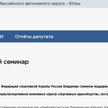
ансийского автономного округа – Югры
И
Отчёты депутата
й семинар
нт Федерации спортивной борьбы России Владимир Семенов поддерж
мультиспортивном комплексе «Центр спортивных единоборств», пост
ственная организация «Нефтеюганская Федерация Айкидо Х