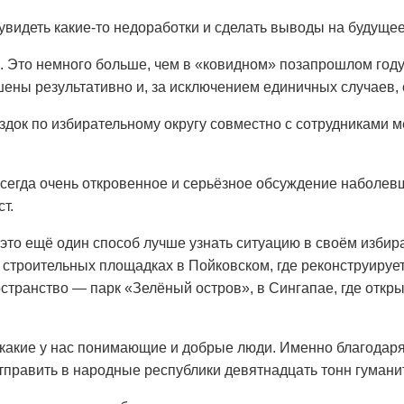
увидеть какие‑то недоработки и сделать выводы на будущее
 Это немного больше, чем в «ковидном» позапрошлом году. 
ены результативно и, за исключением единичных случаев, 
док по избирательному округу совместно с сотрудниками м
всегда очень откровенное и серьёзное обсуждение наболев
т.
это ещё один способ лучше узнать ситуацию в своём избира
 строительных площадках в Пойковском, где реконструируетс
транство — парк «Зелёный остров», в Сингапае, где откр
какие у нас понимающие и добрые люди. Именно благодаря
править в народные республики девятнадцать тонн гуманит