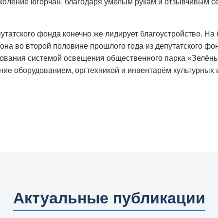
коление югорчан, благодаря умелым рукам и отзывчивым се
утатского фонда конечно же лидирует благоустройство. На
на во второй половине прошлого года из депутатского фон
ования системой освещения общественного парка «Зелёный 
ие оборудованием, оргтехникой и инвентарём культурных
Актуальные публикации