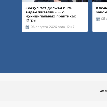
«Результат должен быть
Ключ
виден жителям» — о
закон
муниципальных практиках
05 
Югры
06 августа 2026 года, 12:47
БИО