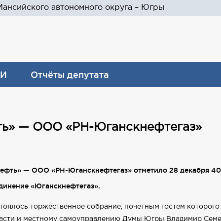
ансийского автономного округа – Югры
И
Отчёты депутата
ть» — ООО «РН-Юганскнефтегаз»
фть» — ООО «РН-Юганскнефтегаз» отметило 28 декабря 40-ле
единение «Юганскнефтегаз».
стоялось торжественное собрание, почетным гостем которого
власти и местному самоуправлению Думы Югры Владимир Семе