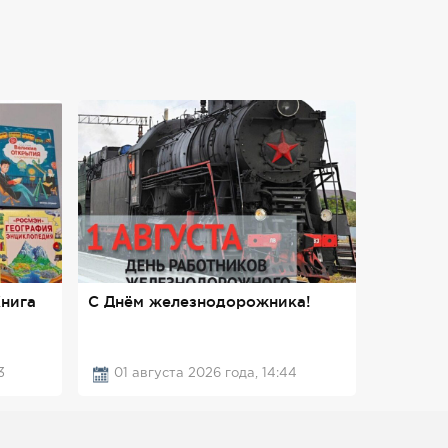
нига
С Днём железнодорожника!
3
01 августа 2026 года, 14:44