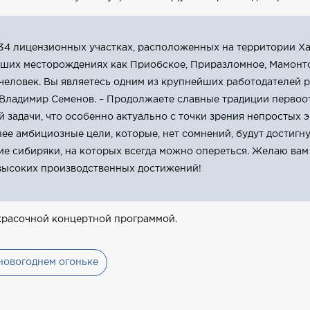
 34 лицензионных участках, расположенных на территории Х
йших месторождениях как Приобское, Приразломное, Мамонто
 человек. Вы являетесь одним из крупнейших работодателей р
Владимир Семенов. – Продолжаете славные традиции первоо
задачи, что особенно актуально с точки зрения непростых э
ее амбициозные цели, которые, нет сомнений, будут достигну
 сибиряки, на которых всегда можно опереться. Желаю вам
высоких производственных достижений!
красочной концертной программой.
новогоднем огоньке